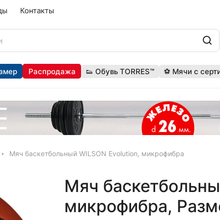
ды
Контакты
змер
Распродажа
👟 Обувь TORRES™
⚽ Мячи с серт
Мяч баскетбольный WILSON Evolution, микрофибра
Мяч баскетбольный
микрофибра, Разм