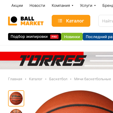
Акции
Новости
Компания
Услуги
Брен
Каталог
Подбор экипировки
Новинки
Последний ра
PRO
Главная
Каталог
Баскетбол
Мячи баскетбольные