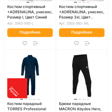
Костюм спортивный
Костюм спортивный
+ADRENALINA, унисекс,
+ADRENALINA, унисекс,
Размер l, Цвет Синий
Размер 3xl, Цвет
Красный
Арт.
3302-050-L
Арт.
3302-062-3XL
Подробнее
Подробнее
Сделано в
России
Костюм парадный
Брюки парадные
TORRES Professional
MACRON Abydos Hero,