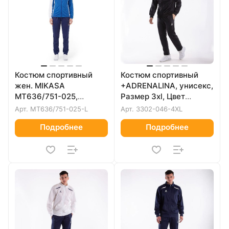
Костюм спортивный
Костюм спортивный
жен. MIKASA
+ADRENALINA, унисекс,
MT636/751-025,
Размер 3xl, Цвет
Размер l
Черный
Арт.
MT636/751-025-L
Арт.
3302-046-4XL
Подробнее
Подробнее