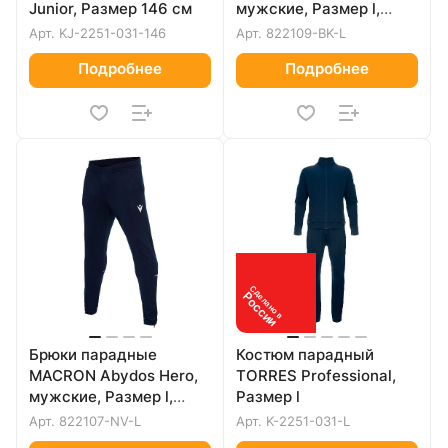
Junior, Размер 146 см
мужские, Размер l,
Цвет Черный
Арт.
KJ-2251-031-146
Арт.
822109-BK-L
Подробнее
Подробнее
Сделано в
России
Брюки парадные
Костюм парадный
MACRON Abydos Hero,
TORRES Professional,
мужские, Размер l,
Размер l
Цвет Темно-синий
Арт.
822107-NV-L
Арт.
K-2251-031-L