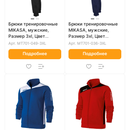
Брюки тренировочные
Брюки тренировочные
MIKASA, мужские,
MIKASA, мужские,
Размер 3xl, Цвет
Размер 3xl, Цвет
Черный
Темно-синий
Арт.
MT701-049-3XL
Арт.
MT701-036-3XL
Подробнее
Подробнее