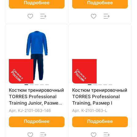
Подробнее
Подробнее
Сделано в
Сделано в
России
России
Костюм тренировочный
Костюм тренировочный
TORRES Professional
TORRES Professional
Training Junior, Размер
Training, Размер l
146 см
Арт.
KJ-2101-063-146
Арт.
K-2101-063-L
Подробнее
Подробнее