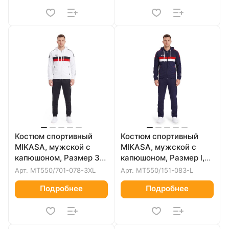
Костюм спортивный
Костюм спортивный
MIKASA, мужской с
MIKASA, мужской с
капюшоном, Размер 3xl,
капюшоном, Размер l,
Цвет Белый/черный
Цвет Темно-синий
Арт.
MT550/701-078-3XL
Арт.
MT550/151-083-L
Подробнее
Подробнее