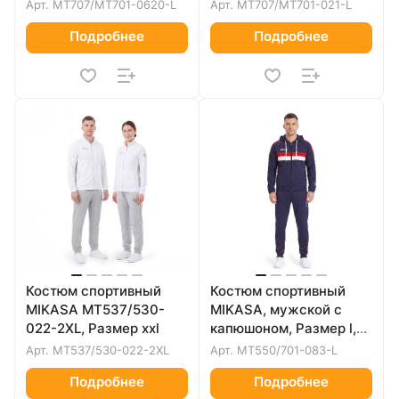
сине-белый
черный
Арт.
MT707/MT701-0620-L
Арт.
MT707/MT701-021-L
Подробнее
Подробнее
Костюм спортивный
Костюм спортивный
MIKASA MT537/530-
MIKASA, мужской с
022-2XL, Размер xxl
капюшоном, Размер l,
Цвет Темно-синий
Арт.
MT537/530-022-2XL
Арт.
MT550/701-083-L
Подробнее
Подробнее