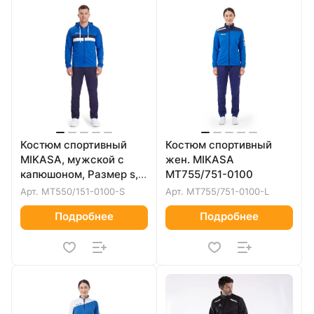
Костюм спортивный
Костюм спортивный
MIKASA, мужской с
жен. MIKASA
капюшоном, Размер s,
MT755/751-0100
Цвет Синий/Темно-
Арт.
MT550/151-0100-S
Арт.
MT755/751-0100-L
синий
Подробнее
Подробнее