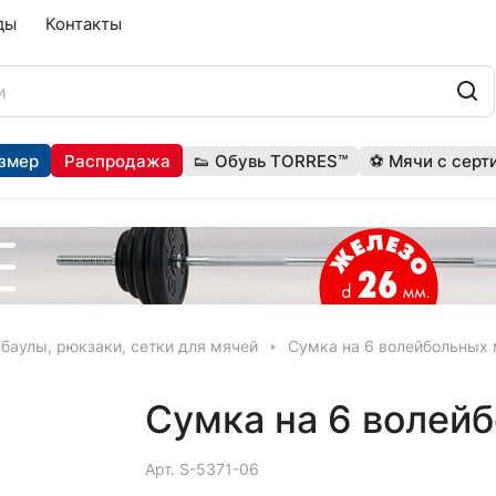
ды
Контакты
змер
Распродажа
👟 Обувь TORRES™
⚽ Мячи с серт
 баулы, рюкзаки, сетки для мячей
Сумка на 6 волейбольных
Сумка на 6 волей
Арт.
S-5371-06