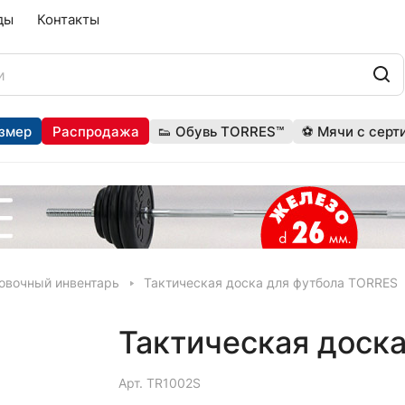
ды
Контакты
змер
Распродажа
👟 Обувь TORRES™
⚽ Мячи с серт
овочный инвентарь
Тактическая доска для футбола TORRES
Тактическая доск
Арт.
TR1002S