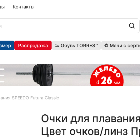
ды
Контакты
змер
Распродажа
👟 Обувь TORRES™
⚽ Мячи с серт
ания SPEEDO Futura Classic
Очки для плавания
Цвет очков/линз 