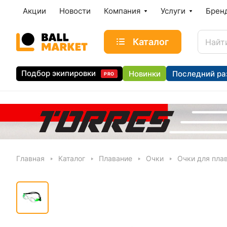
Акции
Новости
Компания
Услуги
Брен
Каталог
Подбор экипировки
Новинки
Последний ра
PRO
Главная
Каталог
Плавание
Очки
Очки для плав