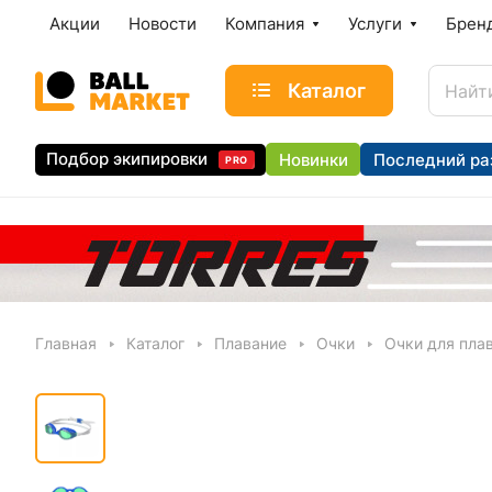
Акции
Новости
Компания
Услуги
Брен
Каталог
Подбор экипировки
Новинки
Последний ра
PRO
Главная
Каталог
Плавание
Очки
Очки для плав