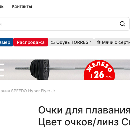
ды
Контакты
змер
Распродажа
👟 Обувь TORRES™
⚽ Мячи с серт
ания SPEEDO Hyper Flyer Jr
Очки для плавания
Цвет очков/линз 