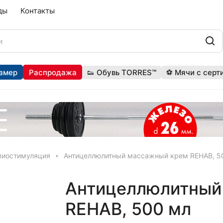
ды
Контакты
змер
Распродажа
👟 Обувь TORRES™
⚽ Мячи с серт
миостимуляция
Антицеллюлитный массажный крем REHAB, 5
Антицеллюлитный
REHAB, 500 мл