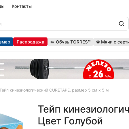
ды
Контакты
змер
Распродажа
👟 Обувь TORRES™
⚽ Мячи с серт
Тейп кинезиологический CURETAPE, размер 5 см x 5 м
Тейп кинезиологич
Цвет Голубой