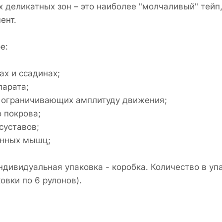
 деликатных зон – это наиболее "молчаливый" тейп
ент.
e:
ах и ссадинах;
парата;
 ограничивающих амплитуду движения;
 покрова;
суставов;
енных мышц;
ндивидуальная упаковка - коробка. Количество в упа
овки по 6 рулонов).