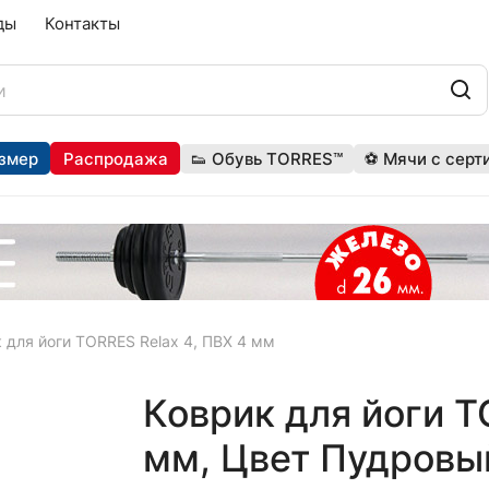
ды
Контакты
змер
Распродажа
👟 Обувь TORRES™
⚽ Мячи с серт
 для йоги TORRES Relax 4, ПВХ 4 мм
Коврик для йоги T
мм, Цвет Пудровы