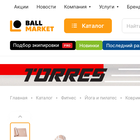
Акции
Новости
Компания
Услуги
Брен
Каталог
Подбор экипировки
Новинки
Последний ра
PRO
Главная
Каталог
Фитнес
Йога и пилатес
Коврик