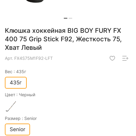
Клюшка хоккейная BIG BOY FURY FX
400 75 Grip Stick F92, Жесткость 75,
Хват Левый
Арт.
FX4S75M1F92-LFT
Вес :
435г
435г
Цвет :
Черный
Размер :
Senior
Senior