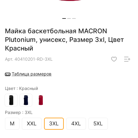
Майка баскетбольная MACRON
Plutonium, унисекс, Размер 3xl, Цвет
Красный
Арт.
40410201-RD-3XL
Таблица размеров
Цвет :
Красный
Размер :
3XL
M
XXL
3XL
4XL
5XL