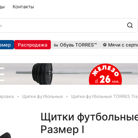
ды
Контакты
змер
Распродажа
👟 Обувь TORRES™
⚽ Мячи с серт
ировка
Щитки футбольные
Щитки футбольные TORRES Trai
Щитки футбольные 
Размер l