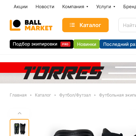
Акции
Новости
Компания
Услуги
Брен
Каталог
Подбор экипировки
Новинки
Последний ра
PRO
Главная
Каталог
Футбол/Футзал
Футбольная экип