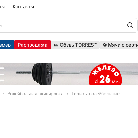
ды
Контакты
змер
Распродажа
👟 Обувь TORRES™
⚽ Мячи с серт
Волейбольная экипировка
Гольфы волейбольные