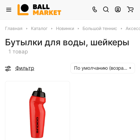
Главная
Каталог
Новинки
Большой теннис
Аксес
Бутылки для воды, шейкеры
1 товар
Фильтр
По умолчанию (возрастание)